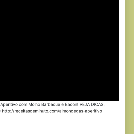
a Aperitivo com Molho Barbecue e Bacon! VEJA DICAS,
:
http://receitasdeminuto.com/almondegas-aperitivo