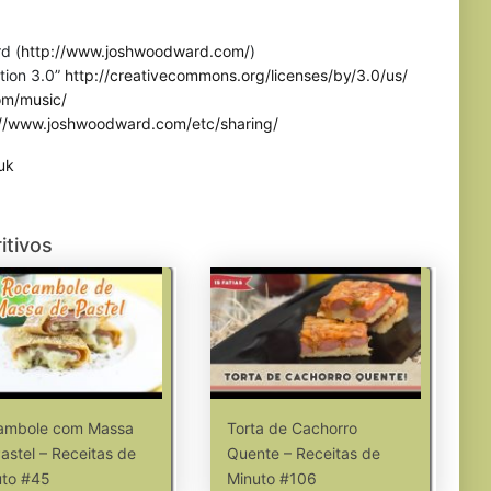
d (
http://www.joshwoodward.com/
)
tion 3.0”
http://creativecommons.org/licenses/by/3.0/us/
om/music/
://www.joshwoodward.com/etc/sharing/
uk
itivos
ambole com Massa
Torta de Cachorro
astel – Receitas de
Quente – Receitas de
uto #45
Minuto #106