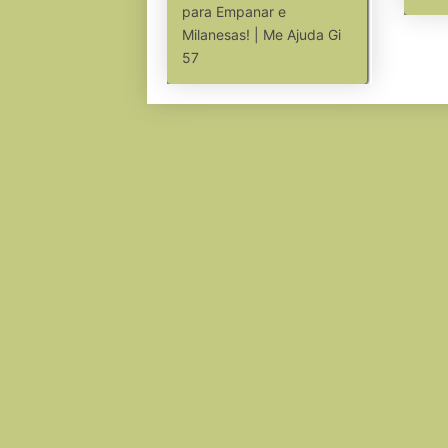
para Empanar e
Milanesas! | Me Ajuda Gi
57