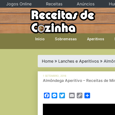
Jogos Online
Receitas
Anúncios
Hu
Skip
to
content
Início
Sobremesas
Aperitivos
Home
Lanches e Aperitivos
Almôn
1 SETEMBRO, 2016
Almôndega Aperitivo – Receitas de M
Facebook
Messenger
Twitter
Email
Copy
Partilhar
Link