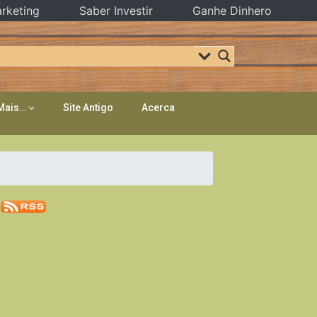
rketing
Saber Investir
Ganhe Dinhero
Mais…
Site Antigo
Acerca