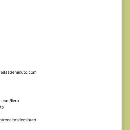
eceitasdeminuto.com
.com/livro
to
i
m/receitasdeminuto