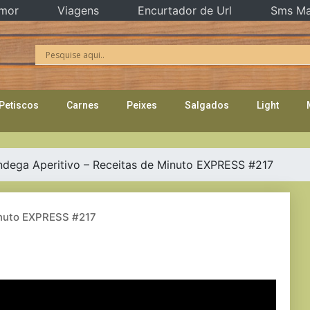
mor
Viagens
Encurtador de Url
Sms Ma
Petiscos
Carnes
Peixes
Salgados
Light
dega Aperitivo – Receitas de Minuto EXPRESS #217
inuto EXPRESS #217