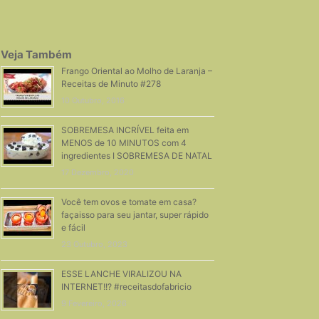
Veja Também
Frango Oriental ao Molho de Laranja –
Receitas de Minuto #278
10 Outubro, 2016
SOBREMESA INCRÍVEL feita em
MENOS de 10 MINUTOS com 4
ingredientes I SOBREMESA DE NATAL
17 Dezembro, 2020
Você tem ovos e tomate em casa?
façaisso para seu jantar, super rápido
e fácil
23 Outubro, 2023
ESSE LANCHE VIRALIZOU NA
INTERNET!!? #receitasdofabricio
9 Fevereiro, 2026