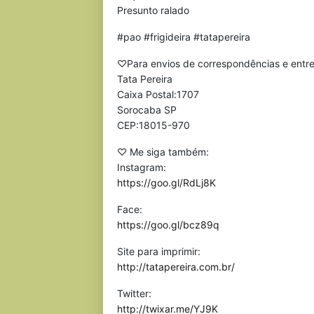
Presunto ralado
#pao #frigideira #tatapereira
♡Para envios de correspondências e entr
Tata Pereira
Caixa Postal:1707
Sorocaba SP
CEP:18015-970
♡ Me siga também:
Instagram:
https://goo.gl/RdLj8K
Face:
https://goo.gl/bcz89q
Site para imprimir:
http://tatapereira.com.br/
Twitter:
http://twixar.me/YJ9K