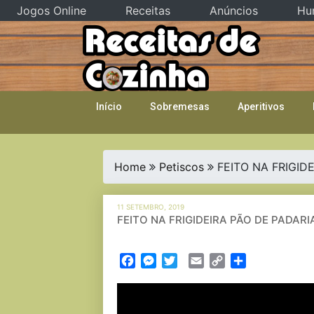
Jogos Online
Receitas
Anúncios
Hu
Skip
to
content
Início
Sobremesas
Aperitivos
Home
Petiscos
FEITO NA FRIGID
11 SETEMBRO, 2019
FEITO NA FRIGIDEIRA PÃO DE PADAR
Facebook
Messenger
Twitter
Email
Copy
Partilhar
Link