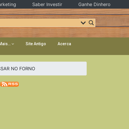
rketing
Saber Investir
Ganhe Dinhero
Mais…
Site Antigo
Acerca
ASSAR NO FORNO