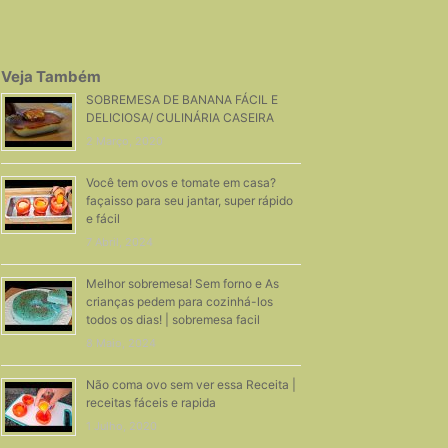
Veja Também
SOBREMESA DE BANANA FÁCIL E
DELICIOSA/ CULINÁRIA CASEIRA
2 Março, 2020
Você tem ovos e tomate em casa?
façaisso para seu jantar, super rápido
e fácil
7 Abril, 2024
Melhor sobremesa! Sem forno e As
crianças pedem para cozinhá-los
todos os dias! | sobremesa facil
8 Maio, 2024
Não coma ovo sem ver essa Receita |
receitas fáceis e rapida
1 Julho, 2020