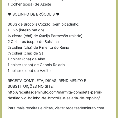
1 Colher (sopa) de Azeite
♥ BOLINHO DE BRÓCOLIS ♥
300g de Brócolis Cozido (bem picadinho)
1 Ovo (inteiro batido)
¼ xícara (chá) de Queijo Parmesão (ralado)
2 Colheres (sopa) de Salsinha
¼ colher (chá) de Pimenta do Reino
¼ colher (chá) de Sal
1 colher (chá) de Alho
1 colher (sopa) de Cebola Ralada
1 colher (sopa) de Azeite
RECEITA COMPLETA, DICAS, RENDIMENTO E
SUBSTITUIÇÕES NO SITE:
http://receitasdeminuto.com/marmita-completa-pernil-
desfiado-c-bolinho-de-brocolis-e-salada-de-repolho/
Para mais receitas e dicas, visite: receitasdeminuto.com
————————–