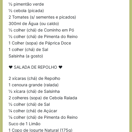
½ pimentão verde
½ cebola (picada)
2 Tomates (s/ sementes e picados)
300ml de Água (ou caldo)
½ colher (chá) de Cominho em Pó
½ colher (chá) de Pimenta do Reino
1 Colher (sopa) de Páprica Doce
1 colher (chá) de Sal
Salsinha (a gosto)
♥ SALADA DE REPOLHO ♥
2 xícaras (chá) de Repolho
1 cenoura grande (ralada)
½ xícara (chá) de Salsinha
2 colheres (sopa) de Cebola Ralada
½ colher (chá) de Sal
¼ colher (chá) de Açúcar
⅛ colher (chá) de Pimenta do Reino
Suco de 1 Limão
1 Copo de Iogurte Natural (175g)