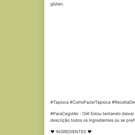
glúten.
#Tapioca #ComoFazerTapioca #ReceitaDe
#ParaCegoVer : Oiii! Estou tentando deixa
descrição todos os ingredientes ou se pref
♥ INGREDIENTES ♥