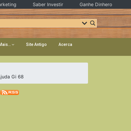
rketing
Saber Investir
Ganhe Dinhero
Mais…
Site Antigo
Acerca
juda Gi 68