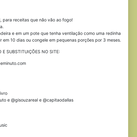
, para receitas que não vão ao fogo!
a.
ira e em um pote que tenha ventilação como uma redinha
mir em 10 dias ou congele em pequenas porções por 3 meses.
 E SUBSTITUIÇÕES NO SITE:
asdeminuto.com
ivro
nuto e @gisouzareal e @capitaodallas
usic