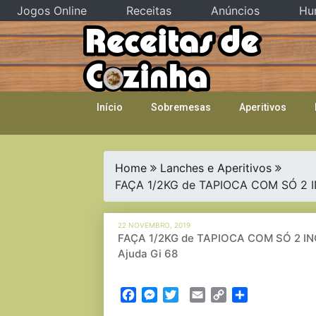
Jogos Online
Receitas
Anúncios
Hu
Skip
to
content
Início
Sobremesas
Aperitivos
Home
Lanches e Aperitivos
FAÇA 1/2KG de TAPIOCA COM SÓ 2 IN
22 NOVEMBRO, 2019
FAÇA 1/2KG de TAPIOCA COM SÓ 2 ING
Ajuda Gi 68
Facebook
Messenger
Twitter
Email
Copy
Partilhar
Link