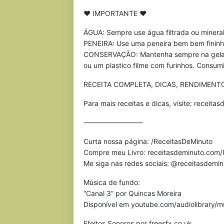
♥ IMPORTANTE ♥
ÁGUA: Sempre use água filtrada ou mineral
PENEIRA: Use uma peneira bem bem fininh
CONSERVAÇÃO: Mantenha sempre na gelade
ou um plastico filme com furinhos. Consu
RECEITA COMPLETA, DICAS, RENDIMENTO
Para mais receitas e dicas, visite: receit
————————–
Curta nossa página: /ReceitasDeMinuto
Compre meu Livro: receitasdeminuto.com/l
Me siga nas redes sociais: @receitasdemi
Música de fundo:
“Canal 3” por Quincas Moreira
Disponível em youtube.com/audiolibrary/m
Efeitos Sonoros por freesfx.co.uk