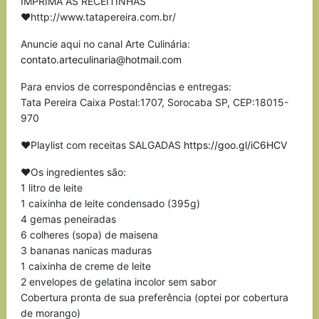
IMPRIMA AS RECEITINHAS
❤http://www.tatapereira.com.br/
Anuncie aqui no canal Arte Culinária:
contato.arteculinaria@hotmail.com
Para envios de correspondências e entregas:
Tata Pereira Caixa Postal:1707, Sorocaba SP, CEP:18015-
970
❤Playlist com receitas SALGADAS
https://goo.gl/iC6HCV
❤Os ingredientes são:
1 litro de leite
1 caixinha de leite condensado (395g)
4 gemas peneiradas
6 colheres (sopa) de maisena
3 bananas nanicas maduras
1 caixinha de creme de leite
2 envelopes de gelatina incolor sem sabor
Cobertura pronta de sua preferência (optei por cobertura
de morango)