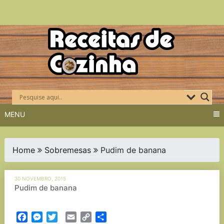
Skip
to
content
MENU
Home
Sobremesas
Pudim de banana
30 NOVEMBRO, 2015
Pudim de banana
Facebook
Messenger
Twitter
Email
Copy
Partilhar