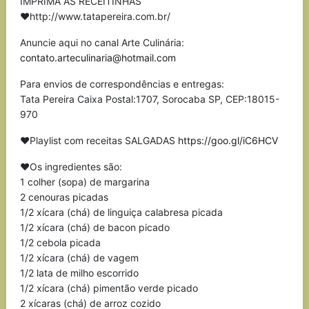
IMPRIMA AS RECEITINHAS
❤http://www.tatapereira.com.br/
Anuncie aqui no canal Arte Culinária:
contato.arteculinaria@hotmail.com
Para envios de correspondências e entregas:
Tata Pereira Caixa Postal:1707, Sorocaba SP, CEP:18015-
970
❤Playlist com receitas SALGADAS
https://goo.gl/iC6HCV
❤Os ingredientes são:
1 colher (sopa) de margarina
2 cenouras picadas
1/2 xícara (chá) de linguiça calabresa picada
1/2 xícara (chá) de bacon picado
1/2 cebola picada
1/2 xícara (chá) de vagem
1/2 lata de milho escorrido
1/2 xícara (chá) pimentão verde picado
2 xícaras (chá) de arroz cozido