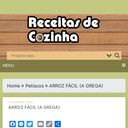
Skip
to
content
MENU
Home
Petiscos
ARROZ FÁCIL (A GREGA)
18 JANEIRO, 2016
ARROZ FÁCIL (A GREGA)
Facebook
Messenger
Twitter
Email
Copy
Partilhar