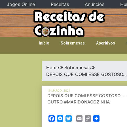
Jogos Online
Receitas
Anúncios
Hu
Skip
to
content
Início
Sobremesas
Aperitivos
Home
Sobremesas
DEPOIS QUE COMI ESSE GOSTOSO…
19 MARÇO, 2021
DEPOIS QUE COMI ESSE GOSTOSO….
OUTRO #MARIDONACOZINHA
Facebook
Messenger
Twitter
Email
Copy
Partilhar
Link