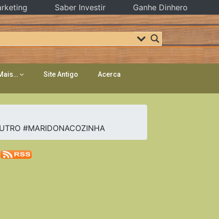
rketing
Saber Investir
Ganhe Dinhero
Mais…
Site Antigo
Acerca
OUTRO #MARIDONACOZINHA