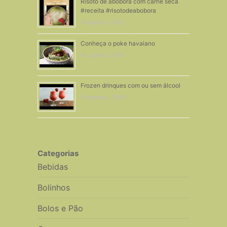
Risoto de abóbora com carne seca
#receita #risotodeabobora
15 Agosto, 2023
Conheça o poke havaiano
16 Janeiro, 2018
Frozen drinques com ou sem álcool
1 Fevereiro, 2019
Categorias
Bebidas
Bolinhos
Bolos e Pão