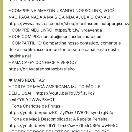
– COMPRE NA AMAZON USANDO NOSSO LINK, VOCÊ
NÃO PAGA NADA A MAIS E AINDA AJUDA O CANAL!
https://www.amazon.com.br/shop/receitasdeminutoporgisouza
– COMPRE MEU LIVRO:
https://bit.ly/livroavenda
– DOE COM PIX:
contato@receitasdeminuto.com
– COMPARTILHE: Compartilhe nosso conteúdo, comente e
deixe seu like, isso é importante para o canal e não custa
nadinha né!
– AMA CAFÉ? CONHECE A VEROO?
https://bit.ly/cafegostosobrasileiro
♥ MAIS RECEITAS:
– TORTA DE MAÇÃ AMERICANA MUITO FÁCIL E
DELICIOSA! –
https://youtu.be/Yxy7xf_rJPc?
si=ifYYRfYTWWyP3vCT
– Torta Charlotte de Frutas –
https://youtu.be/pxmzKKltZyI?si=_UVBZPJsyodxgN2q
– Torta de Maçã Descomplicada: A Receita Perfeita! –
https://youtu.be/Hs26YbJT-s0?si=H76oJrC8PmwwE95C
– TORTA DE DOCE DE LEITE DELICIOSA MUITO FÁCIL –