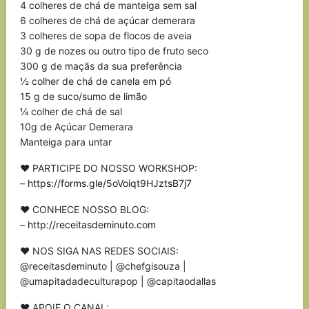
4 colheres de chá de manteiga sem sal
6 colheres de chá de açúcar demerara
3 colheres de sopa de flocos de aveia
30 g de nozes ou outro tipo de fruto seco
300 g de maçãs da sua preferência
½ colher de chá de canela em pó
15 g de suco/sumo de limão
¼ colher de chá de sal
10g de Açúcar Demerara
Manteiga para untar
♥ PARTICIPE DO NOSSO WORKSHOP:
–
https://forms.gle/5oVoiqt9HJztsB7j7
♥ CONHECE NOSSO BLOG:
–
http://receitasdeminuto.com
♥ NOS SIGA NAS REDES SOCIAIS:
@receitasdeminuto | @chefgisouza |
@umapitadadeculturapop | @capitaodallas
♥ APOIE O CANAL: