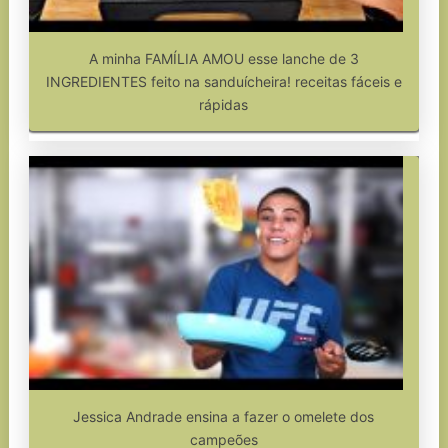
A minha FAMÍLIA AMOU esse lanche de 3
INGREDIENTES feito na sanduícheira! receitas fáceis e
rápidas
Jessica Andrade ensina a fazer o omelete dos
campeões