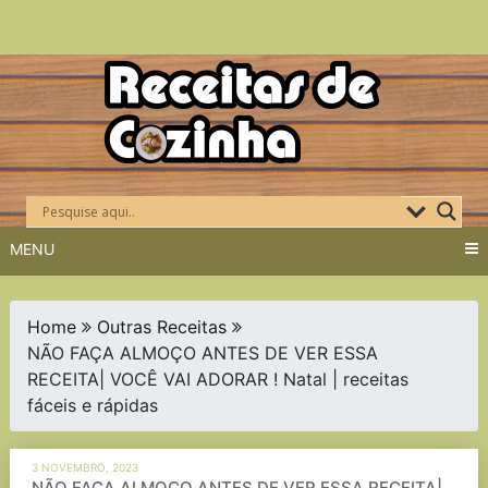
Skip
to
content
MENU
Home
Outras Receitas
NÃO FAÇA ALMOÇO ANTES DE VER ESSA
RECEITA| VOCÊ VAI ADORAR ! Natal | receitas
fáceis e rápidas
3 NOVEMBRO, 2023
NÃO FAÇA ALMOÇO ANTES DE VER ESSA RECEITA|