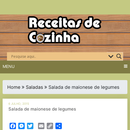
Skip
to
content
MENU
Home
Saladas
Salada de maionese de legumes
6 JULHO, 2015
Salada de maionese de legumes
Facebook
Messenger
Twitter
Email
Copy
Partilhar