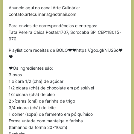
Anuncie aqui no canal Arte Culinária:
contato.arteculinaria@hotmail.com
Para envios de correspondências e entregas:
Tata Pereira Caixa Postal:1707, Sorocaba SP, CEP:18015-
970
Playlist com receitas de BOLO❤❤https://goo.gl/NiJ2So❤
❤
❤Os ingredientes são:
3 ovos
1 xícara 1/2 (chá) de açúcar
1/2 xícara (chá) de chocolate em pó solúvel
1/2 xícara (chá) de óleo
2 xícaras (chá) de farinha de trigo
3/4 xícara (chá) de leite
1 colher (sopa) de fermento em pó químico
Forma untada com manteiga e farinha
(tamanho da forma 20x10cm)
Recheio: