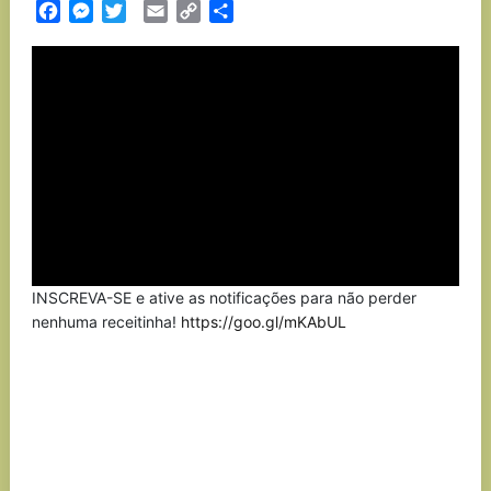
Facebook
Messenger
Twitter
Email
Copy
Partilhar
Link
INSCREVA-SE e ative as notificações para não perder
nenhuma receitinha!
https://goo.gl/mKAbUL