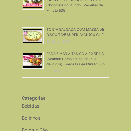
Chocolate do Mundo | Receitas de
Minuto 535
8 Janeiro, 2020
TORTA SALGADA COM MASSA DE
BISCOITO❤SUPER FACIL(QUICHE)
18 Março, 2017
FAÇA 5 MARMITAS COM 30 REAIS
(Marmita Completa saudável e
deliciosa) – Receitas de Minuto 385
25 Julho, 2018
Categorias
Bebidas
Bolinhos
Bolos e Pão