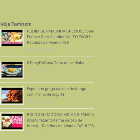
Veja Também
PUDIM DE PAMONHA CREMOSO Sem
Forno e Sem Gelatina MUITO FÁCIL! –
Receitas de Minuto 439
28 Janeiro, 2019
#TastyDeCasa Torta de sardinha
18 Maio, 2020
Espetinho grego caseiro de frango
com molho de iogurte.
3 Outubro, 2019
BOLO SALGADO DA MINHA INFÂNCIA
(Como fazer torta fria de pão de
forma) – Receitas de Minuto EXP #298
4 Abril, 2018