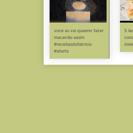
voce so vai queerer fazer
5 la
macarrão assim
conq
#receitasdofabricio
intei
#shorts