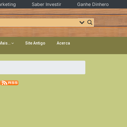
rketing
Saber Investir
Ganhe Dinhero
Mais…
Site Antigo
Acerca