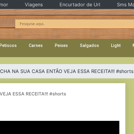
mor
Viagens
Encurtador de Url
Sms Ma
Petiscos
Carnes
Peixes
Salgados
Light
CHA NA SUA CASA ENTÃO VEJA ESSA RECEITA!!! #shorts
JA ESSA RECEITA!!! #shorts