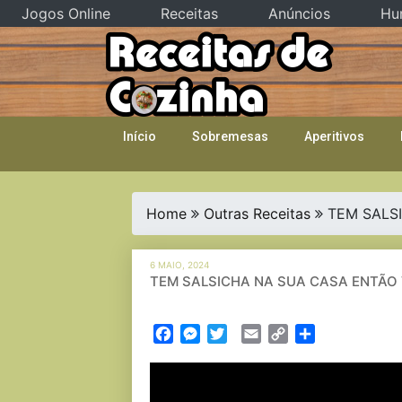
Jogos Online
Receitas
Anúncios
Hu
Skip
to
content
Início
Sobremesas
Aperitivos
Home
Outras Receitas
TEM SALSI
6 MAIO, 2024
TEM SALSICHA NA SUA CASA ENTÃO VE
Facebook
Messenger
Twitter
Email
Copy
Partilhar
Link