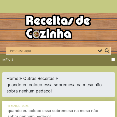
Skip
to
content
MENU
Home
Outras Receitas
quando eu coloco essa sobremesa na mesa não
sobra nenhum pedaço!
11 MARÇO, 2024
quando eu coloco essa sobremesa na mesa não
sobra nenhum pedaço!