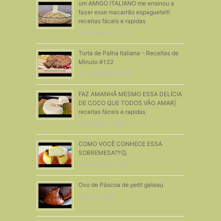
um AMIGO ITALIANO me ensinou a
fazer esse macarrão espaguete!!!
receitas fáceis e rapidas
18 Dezembro, 2023
Torta de Palha Italiana – Receitas de
Minuto #132
23 Dezembro, 2013
FAZ AMANHÃ MESMO ESSA DELÍCIA
DE COCO QUE TODOS VÃO AMAR|
receitas fáceis e rapidas
16 Fevereiro, 2024
COMO VOCÊ CONHECE ESSA
SOBREMESA??🤔
19 Novembro, 2019
Ovo de Páscoa de petit gateau
18 Abril, 2019