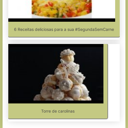
6 Receitas deliciosas para a sua #SegundaSemCarne
Torre de carolinas