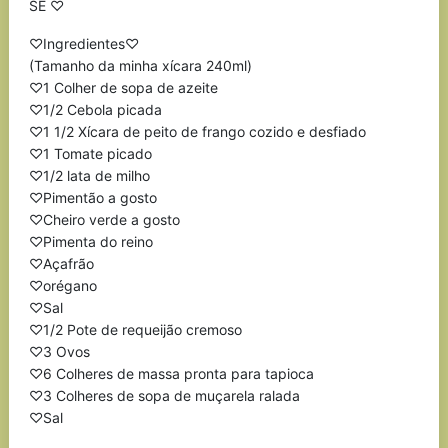
SE ♡
♡Ingredientes♡
(Tamanho da minha xícara 240ml)
♡1 Colher de sopa de azeite
♡1/2 Cebola picada
♡1 1/2 Xícara de peito de frango cozido e desfiado
♡1 Tomate picado
♡1/2 lata de milho
♡Pimentão a gosto
♡Cheiro verde a gosto
♡Pimenta do reino
♡Açafrão
♡orégano
♡Sal
♡1/2 Pote de requeijão cremoso
♡3 Ovos
♡6 Colheres de massa pronta para tapioca
♡3 Colheres de sopa de muçarela ralada
♡Sal