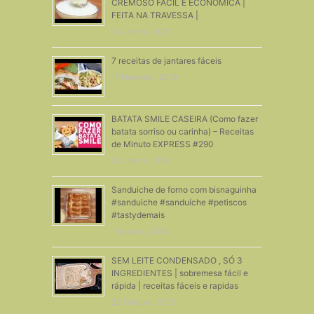
CREMOSO FÁCIL E ECONÔMICA |
FEITA NA TRAVESSA |
14 Janeiro, 2021
7 receitas de jantares fáceis
17 Fevereiro, 2019
BATATA SMILE CASEIRA (Como fazer
batata sorriso ou carinha) – Receitas
de Minuto EXPRESS #290
31 Janeiro, 2018
Sanduiche de forno com bisnaguinha
#sanduiche #sanduíche #petiscos
#tastydemais
1 Agosto, 2023
SEM LEITE CONDENSADO , SÓ 3
INGREDIENTES | sobremesa fácil e
rápida | receitas fáceis e rapidas
22 Outubro, 2021