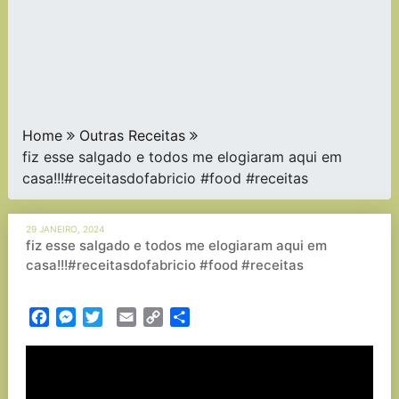
Home
Outras Receitas
fiz esse salgado e todos me elogiaram aqui em
casa!!!#receitasdofabricio #food #receitas
29 JANEIRO, 2024
fiz esse salgado e todos me elogiaram aqui em
casa!!!#receitasdofabricio #food #receitas
Facebook
Messenger
Twitter
Email
Copy
Partilhar
Link