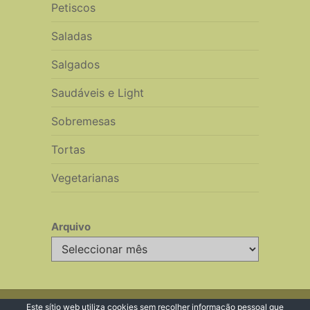
Petiscos
Saladas
Salgados
Saudáveis e Light
Sobremesas
Tortas
Vegetarianas
Arquivo
Arquivo
© 2026 Receitas de Cozinha
Este sítio web utiliza
cookies
sem recolher informação pessoal que