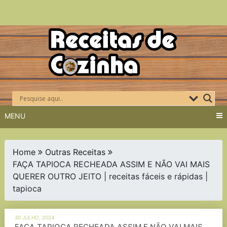
Skip
to
content
MENU
Home
Outras Receitas
FAÇA TAPIOCA RECHEADA ASSIM E NÃO VAI MAIS
QUERER OUTRO JEITO | receitas fáceis e rápidas |
tapioca
30 JULHO, 2024
FAÇA TAPIOCA RECHEADA ASSIM E NÃO VAI MAIS