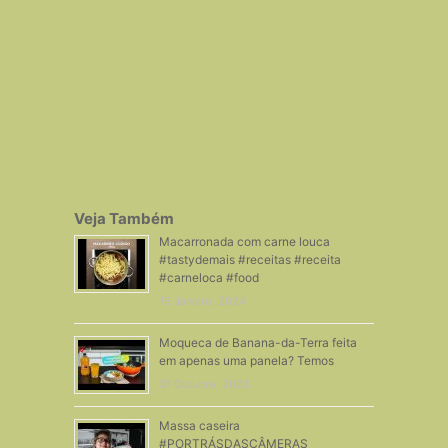
Veja Também
Macarronada com carne louca
#tastydemais #receitas #receita
#carneloca #food
15 Janeiro, 2024
Moqueca de Banana-da-Terra feita
em apenas uma panela? Temos
31 Outubro, 2023
Massa caseira
#PORTRÁSDASCÂMERAS