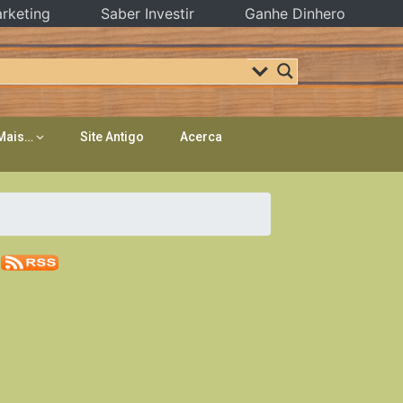
rketing
Saber Investir
Ganhe Dinhero
Mais…
Site Antigo
Acerca