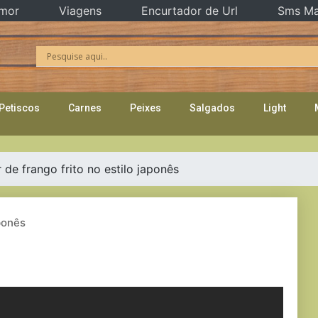
mor
Viagens
Encurtador de Url
Sms Ma
Petiscos
Carnes
Peixes
Salgados
Light
de frango frito no estilo japonês
ponês