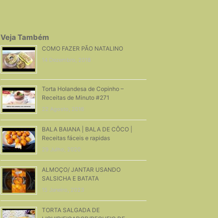
Veja Também
COMO FAZER PÃO NATALINO
14 Dezembro, 2018
Torta Holandesa de Copinho –
Receitas de Minuto #271
22 Agosto, 2016
BALA BAIANA | BALA DE CÔCO |
Receitas fáceis e rapidas
29 Julho, 2020
ALMOÇO/ JANTAR USANDO
SALSICHA E BATATA
15 Janeiro, 2023
TORTA SALGADA DE