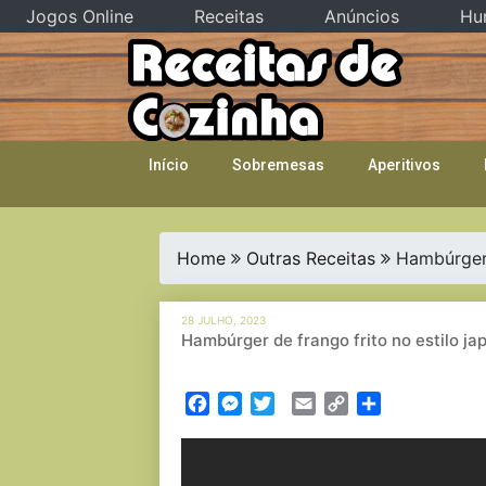
Jogos Online
Receitas
Anúncios
Hu
Skip
to
content
Início
Sobremesas
Aperitivos
Home
Outras Receitas
Hambúrger 
28 JULHO, 2023
Hambúrger de frango frito no estilo ja
Facebook
Messenger
Twitter
Email
Copy
Partilhar
Link