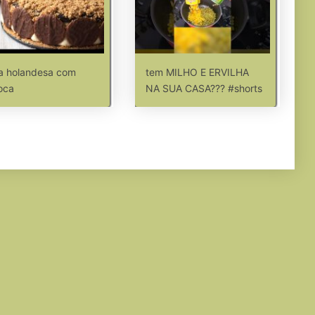
a holandesa com
tem MILHO E ERVILHA
oca
NA SUA CASA??? #shorts