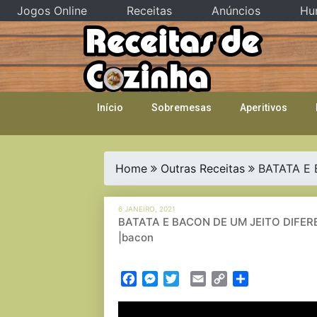
Jogos Online
Receitas
Anúncios
Hu
Skip
to
content
Início
Sobremesas
Aperitivos
Home
Outras Receitas
BATATA E B
6 JANEIRO, 2021
BATATA E BACON DE UM JEITO DIFERENTE
|bacon
Facebook
Messenger
Twitter
Email
Copy
Partilhar
Link