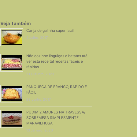
Veja Também
Canja de galinha super facíl
4 Julho, 2017
Não cozinhe linguiças e batatas até
ver esta receita! receitas fáceis e
rápidas
13 Outubro, 2023
PANQUECA DE FRANGO, RÁPIDO E
FÁCIL
29 Junho, 2017
PUDIM 2 AMORES NA TRAVESSA/
SOBREMESA SIMPLESMENTE
MARAVILHOSA
13 Janeiro, 2020