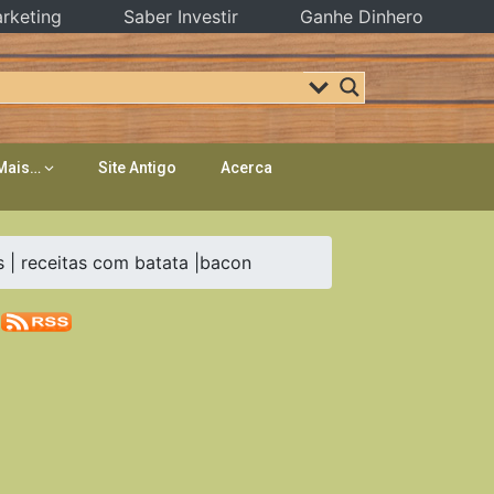
rketing
Saber Investir
Ganhe Dinhero
Mais…
Site Antigo
Acerca
| receitas com batata |bacon