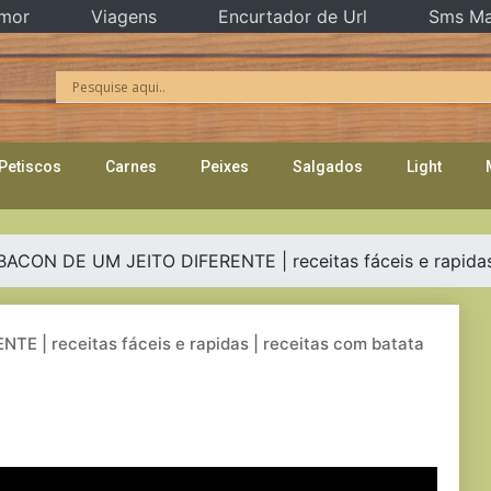
mor
Viagens
Encurtador de Url
Sms Ma
Petiscos
Carnes
Peixes
Salgados
Light
ACON DE UM JEITO DIFERENTE | receitas fáceis e rapidas 
 | receitas fáceis e rapidas | receitas com batata