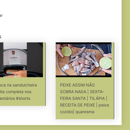
ar
s
oca na sanduicheira
PEIXE ASSIM NÃO
ita completa nos
SOBRA NADA | SEXTA-
ntários #shorts
FEIRA SANTA | TILÁPIA |
RECEITA DE PEIXE | peixe
cozido| quaresma