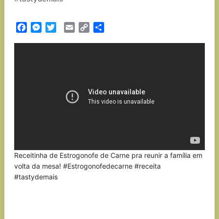
Facebook
Messenger
Twitter
Email
Copy
Partilhar
Link
Receitinha de Estrogonofe de Carne pra reunir a família em
volta da mesa! #Estrogonofedecarne #receita
#tastydemais