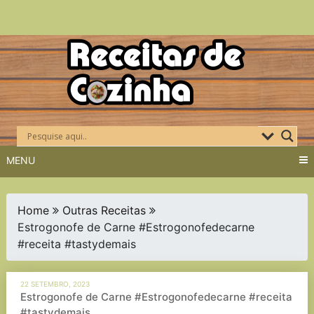
Skip
to
content
MENU
Home
Outras Receitas
Estrogonofe de Carne #Estrogonofedecarne
#receita #tastydemais
22 SETEMBRO, 2023
Estrogonofe de Carne #Estrogonofedecarne #receita
#tastydemais