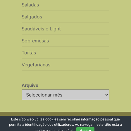
Saladas
Salgados
Saudáveis e Light
Sobremesas
Tortas
Vegetarianas
Arquivo
Arquivo
© 2026 Receitas de Cozinha
Este sítio web utiliza
cookies
sem recolher informação pessoal que
permita a identificação dos utilizadores. Ao navegar neste sítio está a
Voltar ao Topo ↑
aceitar a sua utilização!
Aceito