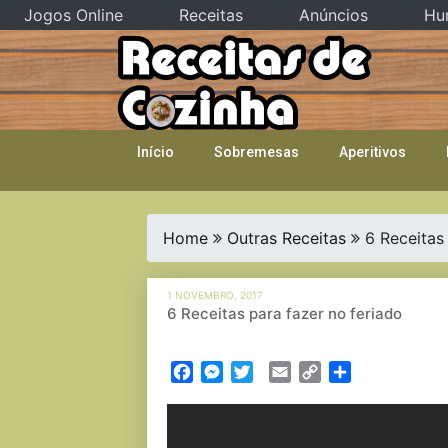
Jogos Online
Receitas
Anúncios
Hu
Skip
to
content
Início
Sobremesas
Aperitivos
Home
Outras Receitas
6 Receitas
1 NOVEMBRO, 2017
6 Receitas para fazer no feriado
Facebook
Messenger
Twitter
Email
Copy
Partilhar
Link