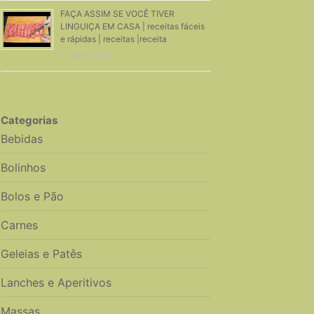
FAÇA ASSIM SE VOCÊ TIVER
LINGUIÇA EM CASA | receitas fáceis
e rápidas | receitas |receita
7 Junho, 2024
Categorias
Bebidas
Bolinhos
Bolos e Pão
Carnes
Geleias e Patês
Lanches e Aperitivos
Massas