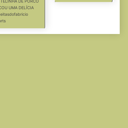
TELINHA DE PORCO
ICOU UMA DELÍCIA
eitasdofabricio
rts