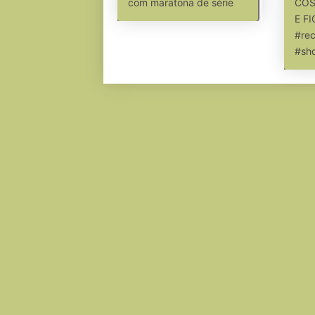
com maratona de série
COS
E F
#rec
#sho