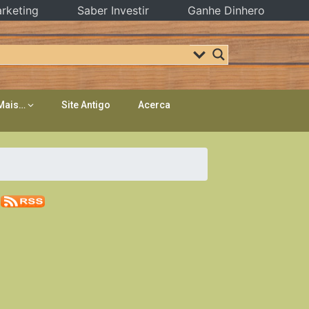
rketing
Saber Investir
Ganhe Dinhero
Mais…
Site Antigo
Acerca