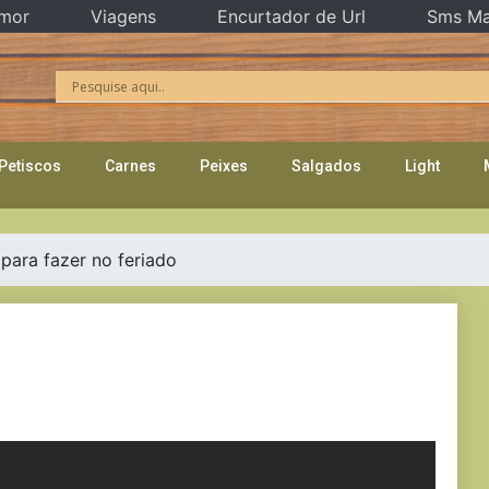
mor
Viagens
Encurtador de Url
Sms Ma
Petiscos
Carnes
Peixes
Salgados
Light
 para fazer no feriado