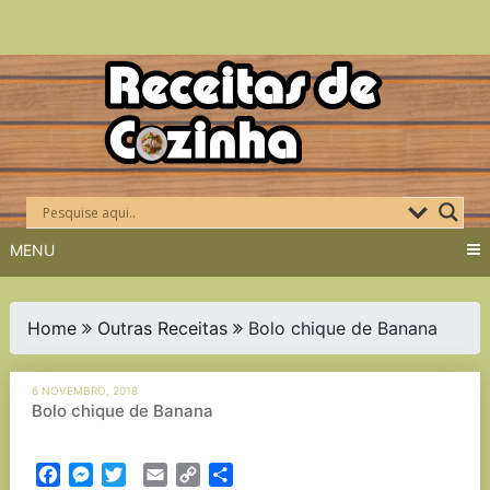
Skip
to
content
MENU
Home
Outras Receitas
Bolo chique de Banana
6 NOVEMBRO, 2018
Bolo chique de Banana
Facebook
Messenger
Twitter
Email
Copy
Partilhar