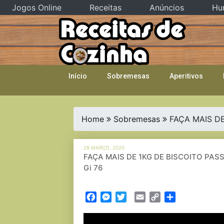
Jogos Online
Receitas
Anúncios
Hu
Skip
to
content
Início
Sobremesas
Aperitivos
Home
Sobremesas
FAÇA MAIS DE
28 MARÇO, 2020
FAÇA MAIS DE 1KG DE BISCOITO PASS
Gi 76
Facebook
Messenger
Twitter
Email
Copy
Partilhar
Link