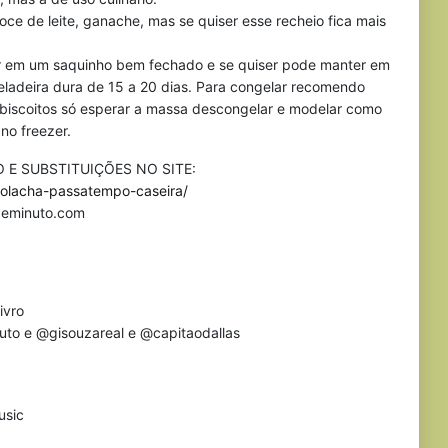
oce de leite, ganache, mas se quiser esse recheio fica mais
em um saquinho bem fechado e se quiser pode manter em
eladeira dura de 15 a 20 dias. Para congelar recomendo
 biscoitos só esperar a massa descongelar e modelar como
no freezer.
 E SUBSTITUIÇÕES NO SITE:
bolacha-passatempo-caseira/
asdeminuto.com
ivro
nuto e @gisouzareal e @capitaodallas
usic