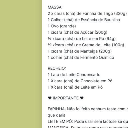
MASSA:
2 xícaras (chá) de Farinha de Trigo (320g)
1 Colher (chá) de Essência de Baunilha
1 Ovo (grande)
1 xícara (chá) de Açúcar (200g)
½ xícara (chá) de Leite em Pó (64g)
½ xícara (chá) de Creme de Leite (100g)
1 xícara (chá) de Manteiga (200g)
1 colher (chá) de Fermento Químico
RECHEIO:
1 Lata de Leite Condensado
1 Xícara (chá) de Chocolate em Pó
1 Xícara (chá) de Leite em Pó
♥ IMPORTANTE ♥
FARINHA: Não foi feito nenhum teste com o
que daria.
LEITE EM PÓ: Pode usar sem lactose se qu
MANTEIGA: Se quiser pode usar margarina, 