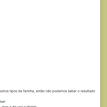
utros tipos de farinha, então não podemos saber o resultado
iser
mas a de uso culinário.