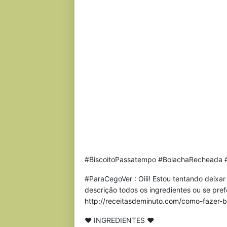
#BiscoitoPassatempo #BolachaRecheada 
#ParaCegoVer : Oiii! Estou tentando deixa
descrição todos os ingredientes ou se pref
http://receitasdeminuto.com/como-fazer-
♥ INGREDIENTES ♥