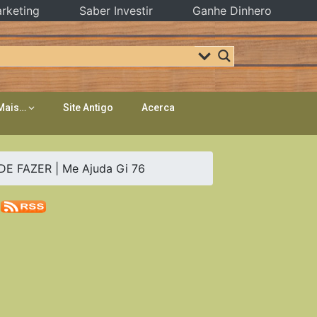
rketing
Saber Investir
Ganhe Dinhero
Mais…
Site Antigo
Acerca
E FAZER | Me Ajuda Gi 76