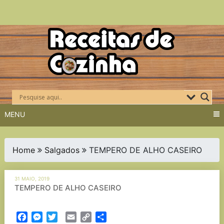
Skip
to
content
MENU
Home
Salgados
TEMPERO DE ALHO CASEIRO
31 MAIO, 2019
TEMPERO DE ALHO CASEIRO
Facebook
Messenger
Twitter
Email
Copy
Partilhar