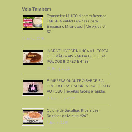
Veja Também
Economize MUITO dinheiro fazendo
FARINHA PANKO em casa para
Empanar e Milanesas! | Me Ajuda Gi
57
12 Julho, 2019
INCRÍVEL!! VOCÊ NUNCA VIU TORTA
DE LIMÃO MAIS RÁPIDA QUE ESSA!
POUCOS INGREDIENTES
31 Julho, 2022
É IMPRESSIONANTE O SABOR E A
LEVEZA DESSA SOBREMESA | SEM IR
AO FOGO | receitas fáceis e rapidas
9 Setembro, 2022
Quiche de Bacalhau Riberalves –
Receitas de Minuto #207
1 Junho, 2015