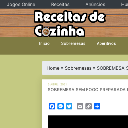
Jogos Online
Receitas
Anúncios
Hu
Skip
to
content
Início
Sobremesas
Aperitivos
Home
Sobremesas
SOBREMESA S
6 ABRIL, 2021
SOBREMESA SEM FOGO PREPARADA E
Facebook
Messenger
Twitter
Email
Copy
Partilhar
Link