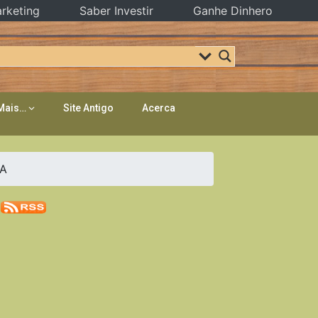
rketing
Saber Investir
Ganhe Dinhero
Mais…
Site Antigo
Acerca
RA