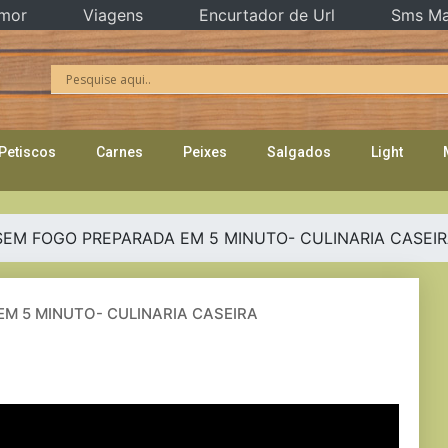
mor
Viagens
Encurtador de Url
Sms Ma
Petiscos
Carnes
Peixes
Salgados
Light
EM FOGO PREPARADA EM 5 MINUTO- CULINARIA CASEI
M 5 MINUTO- CULINARIA CASEIRA