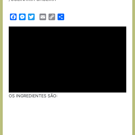
Facebook
Messenger
Twitter
Email
Copy
Partilhar
Link
OS INGREDIENTES SÃO: