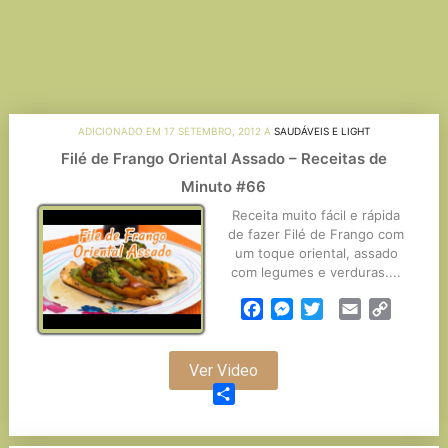
ADICIONADO EM 17 SETEMBRO, 2012 A
SAUDÁVEIS E LIGHT
Filé de Frango Oriental Assado – Receitas de
Minuto #66
Receita muito fácil e rápida
de fazer Filé de Frango com
um toque oriental, assado
com legumes e verduras....
Facebook
Messenger
Twitter
Email
Copy
Link
Ver Video
Partilhar