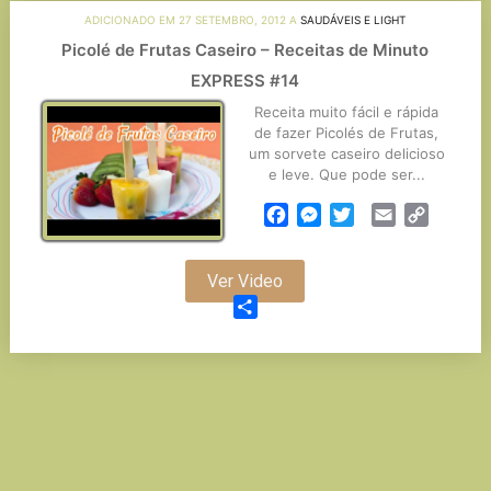
ADICIONADO EM 27 SETEMBRO, 2012 A
SAUDÁVEIS E LIGHT
Picolé de Frutas Caseiro – Receitas de Minuto
EXPRESS #14
Receita muito fácil e rápida
de fazer Picolés de Frutas,
um sorvete caseiro delicioso
e leve. Que pode ser...
Facebook
Messenger
Twitter
Email
Copy
Link
Ver Video
Partilhar