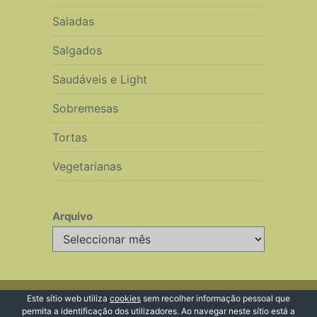
Saladas
Salgados
Saudáveis e Light
Sobremesas
Tortas
Vegetarianas
Arquivo
Arquivo
© 2026 Receitas de Cozinha
Este sítio web utiliza
cookies
sem recolher informação pessoal que
permita a identificação dos utilizadores. Ao navegar neste sítio está a
Voltar ao Topo ↑