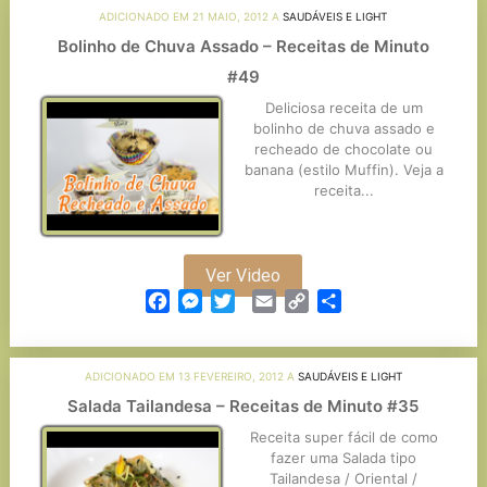
ADICIONADO EM 21 MAIO, 2012 A
SAUDÁVEIS E LIGHT
Bolinho de Chuva Assado – Receitas de Minuto
#49
Deliciosa receita de um
bolinho de chuva assado e
recheado de chocolate ou
banana (estilo Muffin). Veja a
receita...
Ver Video
Facebook
Messenger
Twitter
Email
Copy
Partilhar
Link
ADICIONADO EM 13 FEVEREIRO, 2012 A
SAUDÁVEIS E LIGHT
Salada Tailandesa – Receitas de Minuto #35
Receita super fácil de como
fazer uma Salada tipo
Tailandesa / Oriental /