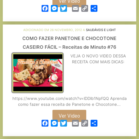
Ver Video
Facebook
Messenger
Twitter
Email
Copy
Partilhar
Link
ADICIONADO EM 26 NOVEMBRO, 2012 A
SAUDÁVEIS E LIGHT
COMO FAZER PANETONE E CHOCOTONE
CASEIRO FÁCIL – Receitas de Minuto #76
VEJA O NOVO VIDEO DESSA
RECEITA COM MAIS DICAS:
https://www.youtube.com/watch?v=IDDlb1NpfQQ Aprenda
como fazer essa receita de Panetone e Chocotone...
Ver Video
Facebook
Messenger
Twitter
Email
Copy
Partilhar
Link