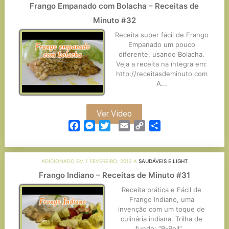
Frango Empanado com Bolacha – Receitas de
Minuto #32
Receita super fácil de Frango
Empanado um pouco
diferente, usando Bolacha.
Veja a receita na íntegra em:
http://receitasdeminuto.com
A...
Ver Video
Facebook
Messenger
Twitter
Email
Copy
Partilhar
Link
ADICIONADO EM 1 FEVEREIRO, 2012 A
SAUDÁVEIS E LIGHT
Frango Indiano – Receitas de Minuto #31
Receita prática e Fácil de
Frango Indiano, uma
invenção com um toque de
culinária indiana. Trilha de
fundo: “B-Roll”...