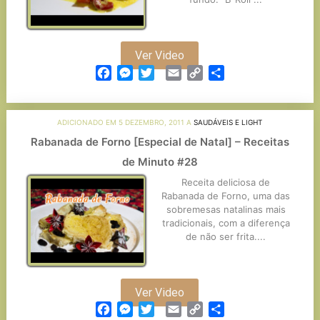
Ver Video
Facebook
Messenger
Twitter
Email
Copy
Partilhar
Link
ADICIONADO EM 5 DEZEMBRO, 2011 A
SAUDÁVEIS E LIGHT
Rabanada de Forno [Especial de Natal] – Receitas
de Minuto #28
Receita deliciosa de
Rabanada de Forno, uma das
sobremesas natalinas mais
tradicionais, com a diferença
de não ser frita....
Ver Video
Facebook
Messenger
Twitter
Email
Copy
Partilhar