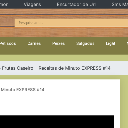
mor
Viagens
Encurtador de Url
Sms Ma
Petiscos
Carnes
Peixes
Salgados
Light
e Frutas Caseiro – Receitas de Minuto EXPRESS #14
de Minuto EXPRESS #14