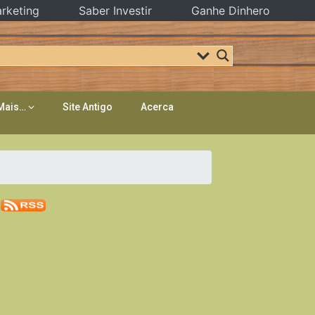
rketing
Saber Investir
Ganhe Dinhero
Mais…
Site Antigo
Acerca