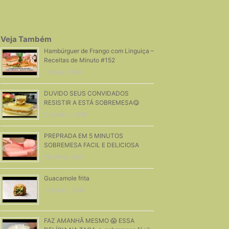
Veja Também
Hambúrguer de Frango com Linguiça –
Receitas de Minuto #152
12 Maio, 2014
DUVIDO SEUS CONVIDADOS
RESISTIR A ESTÁ SOBREMESA😋
2 Outubro, 2018
PREPRADA EM 5 MINUTOS
SOBREMESA FACIL E DELICIOSA
29 Julho, 2021
Guacamole frita
15 Março, 2019
FAZ AMANHÃ MESMO 😱 ESSA