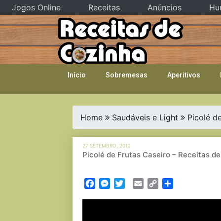
Jogos Online
Receitas
Anúncios
Hu
Skip
to
content
Início
Sobremesas
Aperitivos
Home
Saudáveis e Light
Picolé d
27 SETEMBRO, 2012
Picolé de Frutas Caseiro – Receitas 
Facebook
Messenger
Twitter
Email
Copy
Partilhar
Link