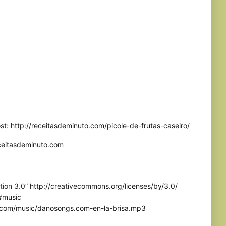
ost:
http://receitasdeminuto.com/picole-de-frutas-caseiro/
eceitasdeminuto.com
tion 3.0”
http://creativecommons.org/licenses/by/3.0/
#music
.com/music/danosongs.com-en-la-brisa.mp3