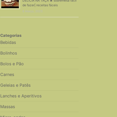
DELÍCIA NA TAÇA 🔥 sobremesa fácil
de fazer| receitas fáceis
6 Março, 2023
Categorias
Bebidas
Bolinhos
Bolos e Pão
Carnes
Geleias e Patês
Lanches e Aperitivos
Massas