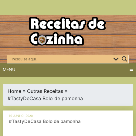
Skip
to
content
MENU
Home
Outras Receitas
#TastyDeCasa Bolo de pamonha
19 JUNHO, 2020
#TastyDeCasa Bolo de pamonha