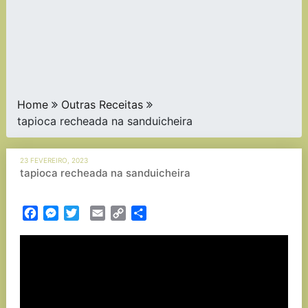
Home
Outras Receitas
tapioca recheada na sanduicheira
23 FEVEREIRO, 2023
tapioca recheada na sanduicheira
Facebook
Messenger
Twitter
Email
Copy
Partilhar
Link