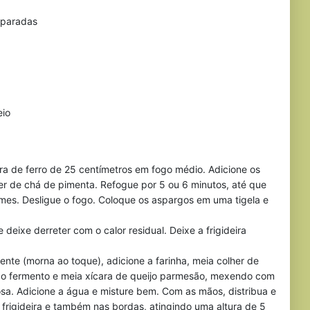
eparadas
eio
ira de ferro de 25 centímetros em fogo médio. Adicione os
er de chá de pimenta. Refogue por 5 ou 6 minutos, até que
mes. Desligue o fogo. Coloque os aspargos em uma tigela e
 deixe derreter com o calor residual. Deixe a frigideira
iciente (morna ao toque), adicione a farinha, meia colher de
, o fermento e meia xícara de queijo parmesão, mexendo com
osa. Adicione a água e misture bem. Com as mãos, distribua e
frigideira e também nas bordas, atingindo uma altura de 5