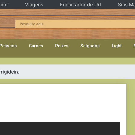
mor
Viagens
Encurtador de Url
Sms Ma
Petiscos
Carnes
Peixes
Salgados
Light
rigideira