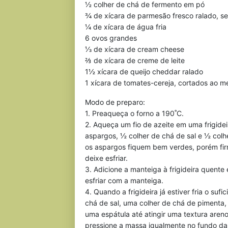
½ colher de chá de fermento em pó
¾ de xícara de parmesão fresco ralado, s
¼ de xícara de água fria
6 ovos grandes
⅓ de xícara de cream cheese
⅔ de xícara de creme de leite
1½ xícara de queijo cheddar ralado
1 xícara de tomates-cereja, cortados ao m
Modo de preparo:
1. Preaqueça o forno a 190˚C.
2. Aqueça um fio de azeite em uma frigide
aspargos, ½ colher de chá de sal e ½ colh
os aspargos fiquem bem verdes, porém fir
deixe esfriar.
3. Adicione a manteiga à frigideira quente e
esfriar com a manteiga.
4. Quando a frigideira já estiver fria o suf
chá de sal, uma colher de chá de pimenta
uma espátula até atingir uma textura aren
pressione a massa igualmente no fundo da 