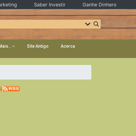
rketing
Saber Investir
Ganhe Dinhero
Mais…
Site Antigo
Acerca