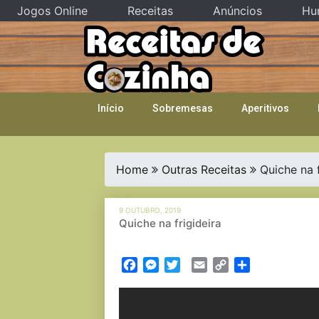
Jogos Online
Receitas
Anúncios
Hu
Skip
to
content
Início
Sobremesas
Aperitivos
Home
Outras Receitas
Quiche na f
9 OUTUBRO, 2019
Quiche na frigideira
Facebook
Messenger
Twitter
Email
Copy
Partilhar
Link