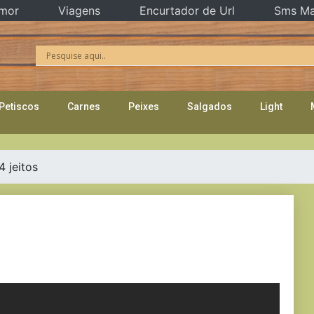
mor
Viagens
Encurtador de Url
Sms Ma
Petiscos
Carnes
Peixes
Salgados
Light
4 jeitos