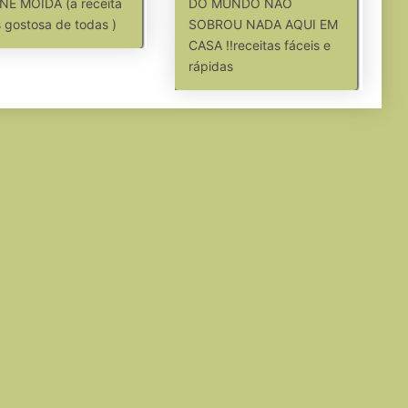
NE MOIDA (a receita
DO MUNDO NÃO
 gostosa de todas )
SOBROU NADA AQUI EM
CASA !!receitas fáceis e
rápidas