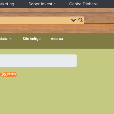
rketing
Saber Investir
Ganhe Dinhero
Mais…
Site Antigo
Acerca