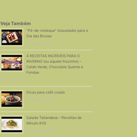
Veja Também
“Pé-de-moleque” Assustador para o
Dia das Bruxas
31 Outubro, 2019
4 RECEITAS INCRÍVEIS PARA O
INVERNO (ou aquele friozinho) –
Caldo Verde, Chocolate Quente e
Fondue
20 Julho, 2018
Dicas para café coado
19 Outubro, 2020
Salada Tailandesa – Receitas de
Minuto #35
13 Fevereiro, 2012