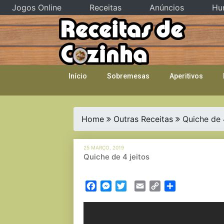
Jogos Online
Receitas
Anúncios
Hu
Skip
to
content
Início
Sobremesas
Aperitivos
Home
Outras Receitas
Quiche de 
25 MARÇO, 2019
Quiche de 4 jeitos
Facebook
Messenger
Twitter
Email
Copy
Partilhar
Link