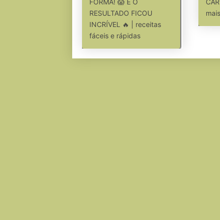
FORMA! 😱 E O
CAR
RESULTADO FICOU
mais
INCRÍVEL 🔥 | receitas
fáceis e rápidas