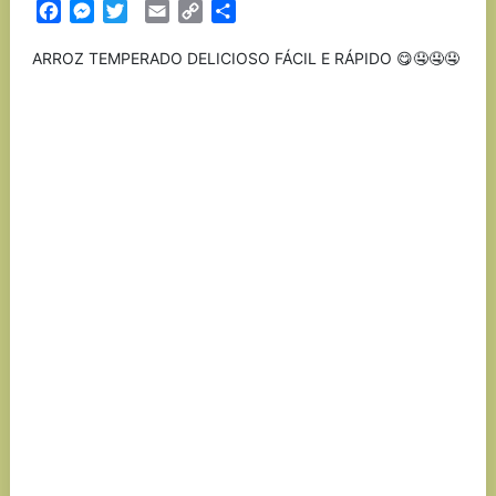
Facebook
Messenger
Twitter
Email
Copy
Partilhar
Link
ARROZ TEMPERADO DELICIOSO FÁCIL E RÁPIDO 😋🤤🤤🤤