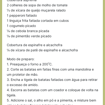
2 colheres de sopa de molho de tomate
⅓ de xícara de queijo muçarela ralado
1 pepperoni fatiado
1 linguiça frita fatiada cortada em cubos
1 cogumelo picado
⅛ de cebola branca picada
⅛ de pimentão verde picado
Cobertura de espinafre e alcachofra
¼ de xícara de patê de espinafre e alcachofra
Modo de preparo:
1. Preaqueça o forno a 200˚C.
2. Corte as batatas em fatias finas com uma mandolina e
um protetor de mão.
3. Encha a tigela de batatas fatiadas com água para retirar
o excesso de amido.
4. Escorra as batatas com um coador e coloque de volta na
tigela.
5. Adicione o sal, o alho em pó e a pimenta, e misture bem