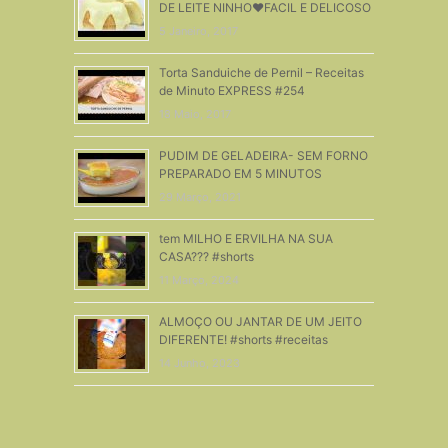
DE LEITE NINHO❤FACIL E DELICOSO
5 Janeiro, 2017
Torta Sanduiche de Pernil – Receitas
de Minuto EXPRESS #254
18 Maio, 2017
PUDIM DE GELADEIRA- SEM FORNO
PREPARADO EM 5 MINUTOS
29 Março, 2021
tem MILHO E ERVILHA NA SUA
CASA??? #shorts
11 Março, 2024
ALMOÇO OU JANTAR DE UM JEITO
DIFERENTE! #shorts #receitas
14 Junho, 2023