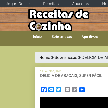
Jogos Online
Receitas
Anúncios
Hu
Skip
to
content
Início
Sobremesas
Aperitivos
Home
Sobremesas
DELICIA DE A
22 JANEIRO, 2015
DELICIA DE ABACAXI, SUPER FÁCIL
Facebook
Messenger
Twitter
Email
Copy
Partilhar
Link