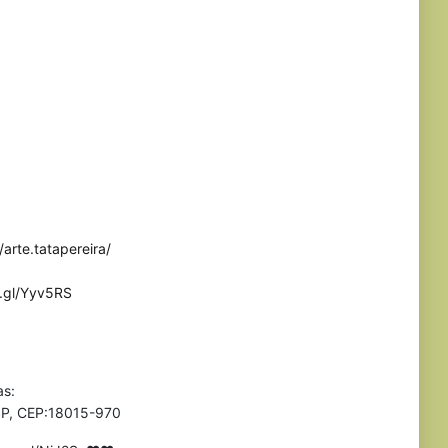
arte.tatapereira/
o.gl/Yyv5RS
as:
 SP, CEP:18015-970