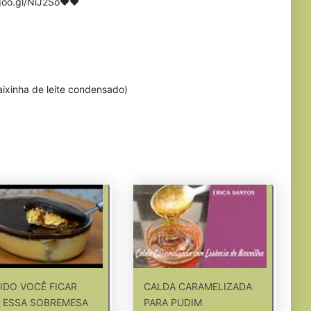
/goo.gl/NiJ2So❤❤
aixinha de leite condensado)
IDO VOCÊ FICAR
CALDA CARAMELIZADA
 ESSA SOBREMESA
PARA PUDIM