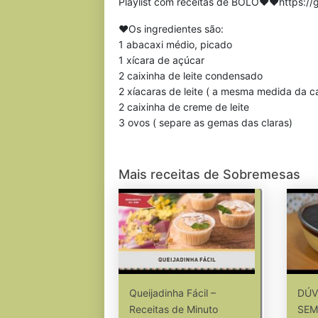
Playlist com receitas de BOLO❤❤https:/
❤Os ingredientes são:
1 abacaxi médio, picado
1 xícara de açúcar
2 caixinha de leite condensado
2 xíacaras de leite ( a mesma medida da c
2 caixinha de creme de leite
3 ovos ( separe as gemas das claras)
Mais receitas de Sobremesas
Queijadinha Fácil –
DÚV
Receitas de Minuto
SEM