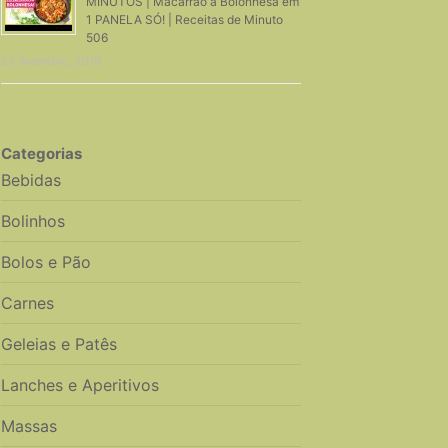
MINUTOS | Macarrão a Bolonhesa em
1 PANELA SÓ! | Receitas de Minuto
506
23 Setembro, 2019
Categorias
Bebidas
Bolinhos
Bolos e Pão
Carnes
Geleias e Patês
Lanches e Aperitivos
Massas