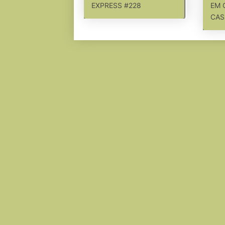
EXPRESS #228
EM 
CAS