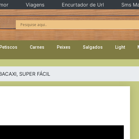
mor
Viagens
Encurtador de Url
Sms Ma
Petiscos
Carnes
Peixes
Salgados
Light
BACAXI, SUPER FÁCIL