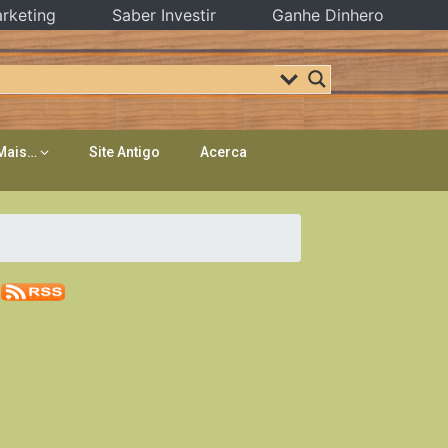
rketing
Saber Investir
Ganhe Dinhero
Mais…
Site Antigo
Acerca