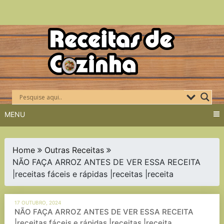
Skip
to
content
MENU
Home
Outras Receitas
NÃO FAÇA ARROZ ANTES DE VER ESSA RECEITA
|receitas fáceis e rápidas |receitas |receita
17 OUTUBRO, 2024
NÃO FAÇA ARROZ ANTES DE VER ESSA RECEITA
|receitas fáceis e rápidas |receitas |receita