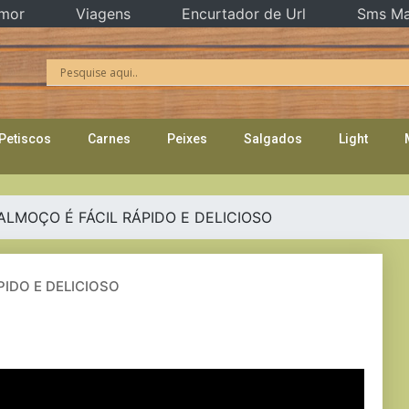
mor
Viagens
Encurtador de Url
Sms Ma
Petiscos
Carnes
Peixes
Salgados
Light
ALMOÇO É FÁCIL RÁPIDO E DELICIOSO
IDO E DELICIOSO