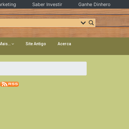
rketing
Saber Investir
Ganhe Dinhero
Mais…
Site Antigo
Acerca