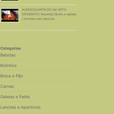
ALMOÇO/JANTA DE UM JEITO
DIFERENTE | Receitas fáceis e rapidas
| receitas com salsicha
5 Agosto, 2020
Categorias
Bebidas
Bolinhos
Bolos e Pão
Carnes
Geleias e Patês
Lanches e Aperitivos