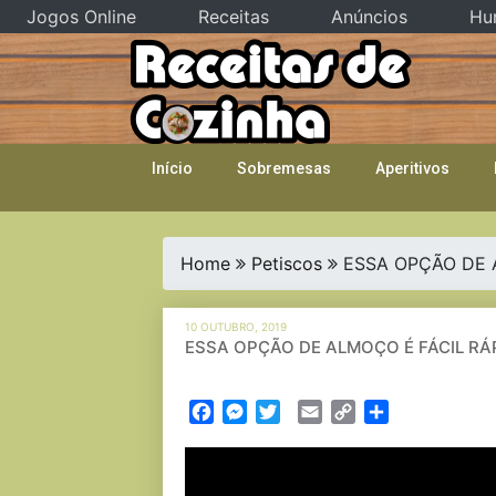
Jogos Online
Receitas
Anúncios
Hu
Skip
to
content
Início
Sobremesas
Aperitivos
Home
Petiscos
ESSA OPÇÃO DE 
10 OUTUBRO, 2019
ESSA OPÇÃO DE ALMOÇO É FÁCIL RÁP
Facebook
Messenger
Twitter
Email
Copy
Partilhar
Link