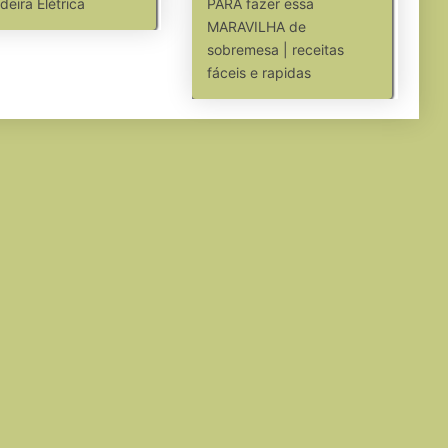
adeira Elétrica
PARA fazer essa
MARAVILHA de
sobremesa | receitas
fáceis e rapidas