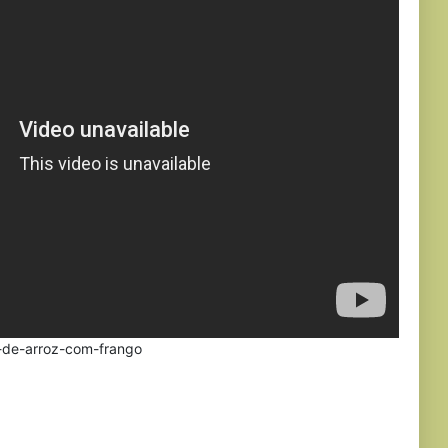
o-de-arroz-com-frango