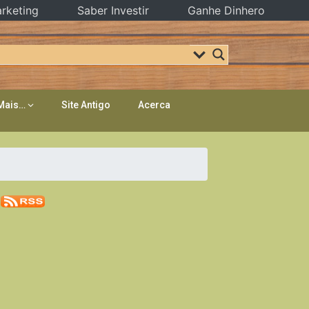
rketing
Saber Investir
Ganhe Dinhero
Mais…
Site Antigo
Acerca