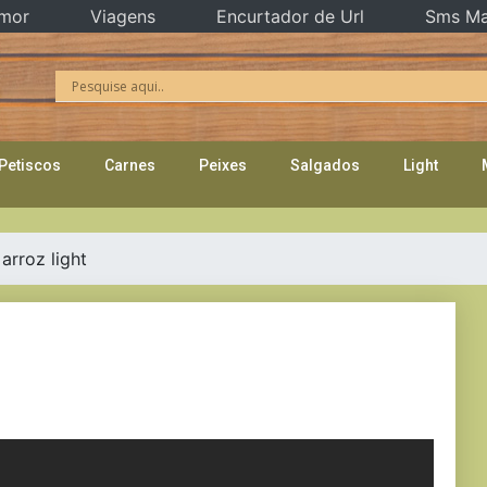
mor
Viagens
Encurtador de Url
Sms Ma
Petiscos
Carnes
Peixes
Salgados
Light
arroz light