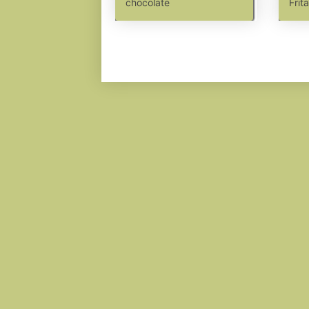
chocolate
Frit