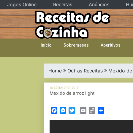
Jogos Online
Receitas
Anúncios
Hu
Skip
to
content
Início
Sobremesas
Aperitivos
Home
Outras Receitas
Mexido de 
10 SETEMBRO, 2018
Mexido de arroz light
Facebook
Messenger
Twitter
Email
Copy
Partilhar
Link