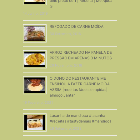
pelo preço de 1 | Receita | Me Ajuda
Gi
14 Junho, 2019
REFOGADO DE CARNE MOÍDA
30 Setembro, 2016
ARROZ RECHEADO NA PANELA DE
PRESSÃO EM APENAS 3 MINUTOS
26 Novembro, 2018
O DONO DO RESTAURANTE ME
ENSINOU A FAZER CARNE MOÍDA
ASSIM |receitas fáceis e rapidas|
almoço,Jantar
19 Fevereiro, 2021
Lasanha de mandioca #lasanha
#receitas #tastydemais #mandioca
29 Setembro, 2023