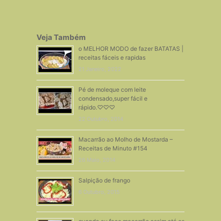
Veja Também
o MELHOR MODO de fazer BATATAS |
receitas fáceis e rapidas
21 Janeiro, 2022
Pé de moleque com leite
condensado,super fácil e
rápido.♡♡♡
22 Outubro, 2014
Macarrão ao Molho de Mostarda –
Receitas de Minuto #154
26 Maio, 2014
Salpição de frango
6 Outubro, 2015