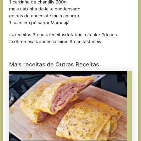
1 caixinha de chantilly 200g
meia caixinha de leite condensado
raspas de chocolate meio amargo
1 suco em pó sabor Maracujá
##receitas #food #receitasdofabricio #cake #doces
#sobremesa #docescaseiros #receitasfaceis
Mais receitas de Outras Receitas