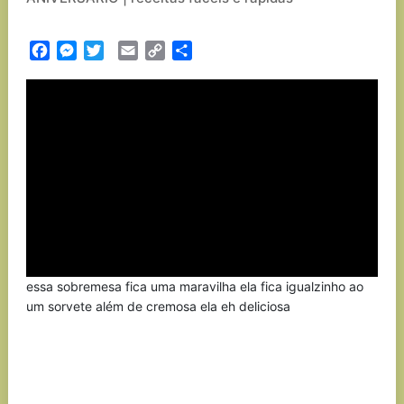
Facebook
Messenger
Twitter
Email
Copy
Partilhar
Link
essa sobremesa fica uma maravilha ela fica igualzinho ao
um sorvete além de cremosa ela eh deliciosa