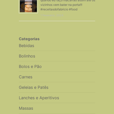
quando eu faço macarrão assim até os
vizinhos vem bater na porta!!!
#receitasdofabricio #food
1 Fevereiro, 2024
Categorias
Bebidas
Bolinhos
Bolos e Pão
Carnes
Geleias e Patês
Lanches e Aperitivos
Massas