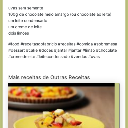
uvas sem semente
100g de chocolate meio amargo (ou chocolate ao leite)
um leite condensado
um creme de leite
dois limões
#food #receitasdofabricio #receitas #comida #sobremesa
#dessert #cake #doces #jantar #jantar #limão #chocolate
#cremedeleite #leitecondensado #vendas #uvas
Mais receitas de Outras Receitas