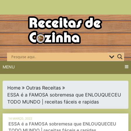
Skip
to
content
MENU
Home
Outras Receitas
ESSA é a FAMOSA sobremesa que ENLOUQUECEU
TODO MUNDO | receitas fáceis e rapidas
14 MARÇO, 2022
ESSA é a FAMOSA sobremesa que ENLOUQUECEU
TODO MUNDO | receitas fáceis e rapidas