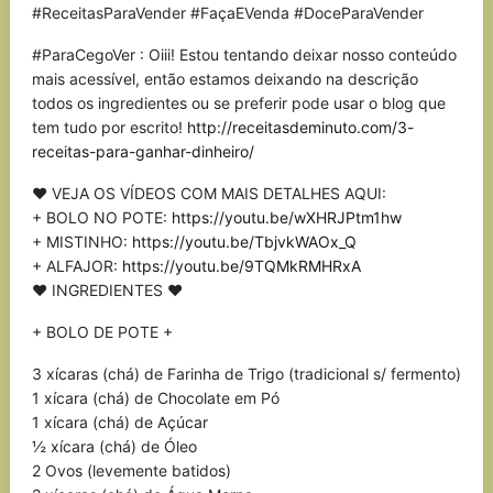
#ReceitasParaVender #FaçaEVenda #DoceParaVender
#ParaCegoVer : Oiii! Estou tentando deixar nosso conteúdo
mais acessível, então estamos deixando na descrição
todos os ingredientes ou se preferir pode usar o blog que
tem tudo por escrito!
http://receitasdeminuto.com/3-
receitas-para-ganhar-dinheiro/
♥ VEJA OS VÍDEOS COM MAIS DETALHES AQUI:
+ BOLO NO POTE:
https://youtu.be/wXHRJPtm1hw
+ MISTINHO:
https://youtu.be/TbjvkWAOx_Q
+ ALFAJOR:
https://youtu.be/9TQMkRMHRxA
♥ INGREDIENTES ♥
+ BOLO DE POTE +
3 xícaras (chá) de Farinha de Trigo (tradicional s/ fermento)
1 xícara (chá) de Chocolate em Pó
1 xícara (chá) de Açúcar
½ xícara (chá) de Óleo
2 Ovos (levemente batidos)