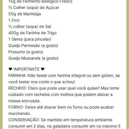
15g de Fermento Biológico Fresco
½ Colher (sopa) de Açúcar
50g de Manteiga
1 Ovo
½ colher (sopa) de Sal
400g de Farinha de Trigo
1 Gema (para pincelar)
Queijo Parmesão (a gosto)
Presunto (a gosto)
Queijo Mussarela (a gosto)
♥ IMPORTANTE ♥
FARINHA: Não testei com farinha integral ou sem glúten, se
você testar nos conte o que achou!
RECHEIO: Claro que pode usar qual você quiser! Mas tome
cuidado com recheios com molhos que podem deixar a
massa encruada.
FORNO: Deixe até dourar bem no forno ou pode acabar
murchando.
CONSERVAÇÃO: Se mantido em temperatura ambiente
consumir em 2 dias, na geladeira consumir em no máximo 5