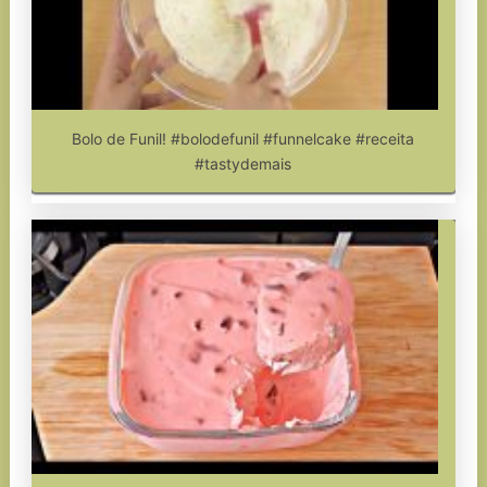
Bolo de Funil! #bolodefunil #funnelcake #receita
#tastydemais