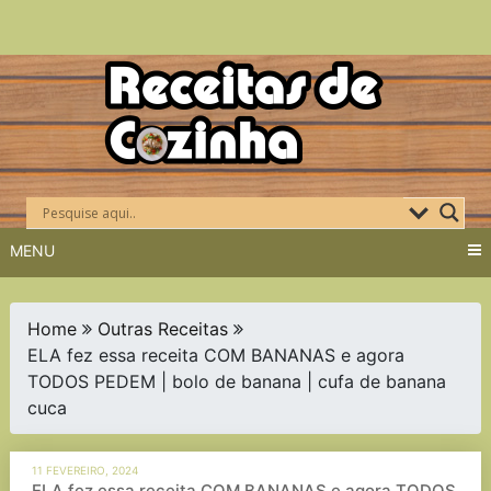
Skip
to
content
MENU
Home
Outras Receitas
ELA fez essa receita COM BANANAS e agora
TODOS PEDEM | bolo de banana | cufa de banana
cuca
11 FEVEREIRO, 2024
ELA fez essa receita COM BANANAS e agora TODOS