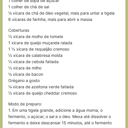
1 colher de sopa de açúcar
1 colher de chá de sal
¼ xícara de chá de óleo vegetal, mais para untar a tigela
6 xícaras de farinha, mais para abrir a massa
Coberturas
½ xícara de molho de tomate
1 xícara de queijo muçarela ralada
1 ½ xícara de requeijão cremoso
½ xícara de calabresa moída
½ xícara de cebola fatiada
½ xícara de milho
¼ xícara de bacon
Orégano a gosto
¼ xícara de azeitona verde fatiada
½ xícara de queijo cheddar cremoso
Modo de preparo:
1. Em uma tigela grande, adicione a água morna, o
fermento, o açúcar, o sal e o óleo. Mexa até dissolver o
fermento e deixe descansar 15 minutos, até o fermento