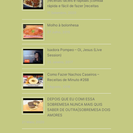
|receitas fáceis e rapidas |comida
rápida e fácil de fazer |receitas
11 Setembro, 2020
Molho à bolonhesa
27 Julho, 2015
Isadora Pompeo – Oi, Jesus (Live
Session)
25 Janeiro, 2017
Como Fazer Nachos Caseiros –
Receitas de Minuto #268
1 Agosto, 2016
DEPOIS QUE EU COMI ESSA
SOBREMESA NUNCA MAIS QUIS
SABER DE OUTRA|SOBREMESA DOIS
AMORES
21 Maio, 2020