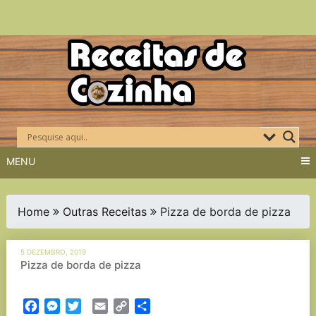
Skip
to
content
MENU
Home
Outras Receitas
Pizza de borda de pizza
5 DEZEMBRO, 2019
Pizza de borda de pizza
Facebook
Messenger
Twitter
Email
Copy
Partilhar