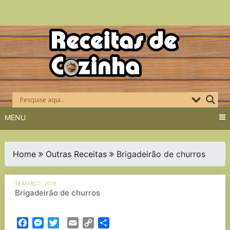
Skip
to
content
MENU
Home
Outras Receitas
Brigadeirão de churros
18 MARÇO, 2019
Brigadeirão de churros
Facebook
Messenger
Twitter
Email
Copy
Partilhar