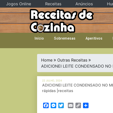
Jogos Online
Receitas
Anúncios
Hu
Skip
to
content
Início
Sobremesas
Aperitivos
Home
Outras Receitas
ADICIONEI LEITE CONDENSADO NO MIL
22 JULHO, 2024
ADICIONEI LEITE CONDENSADO NO MILH
rápidas |receitas
Facebook
Messenger
Twitter
Email
Copy
Partilhar
Link