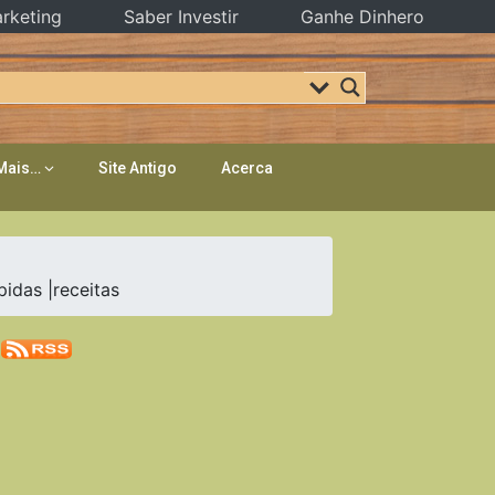
rketing
Saber Investir
Ganhe Dinhero
Mais…
Site Antigo
Acerca
das |receitas